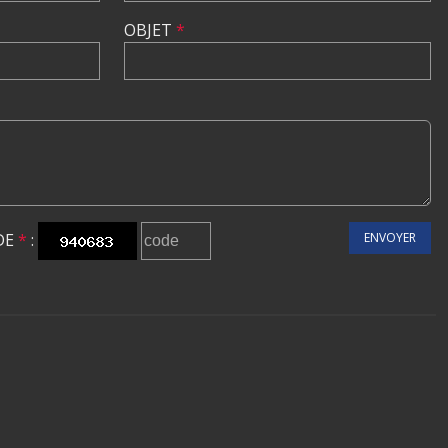
OBJET
*
DE
*
:
ENVOYER