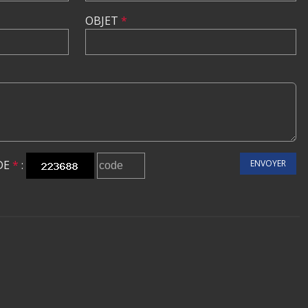
OBJET
*
DE
*
:
ENVOYER