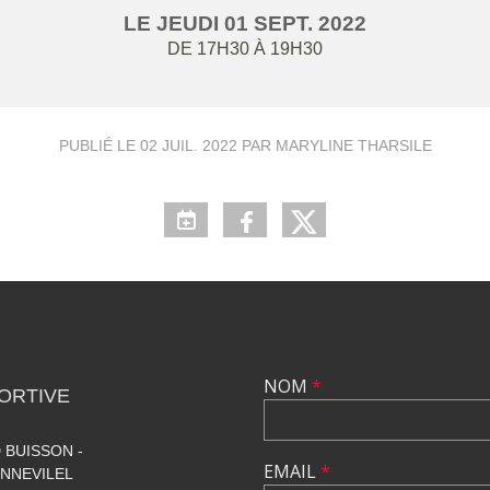
LE
JEUDI
01
SEPT.
2022
DE 17H30 À 19H30
PUBLIÉ LE
02 JUIL. 2022
PAR MARYLINE THARSILE
NOM
*
ORTIVE
 BUISSON -
EMAIL
*
NNEVILEL