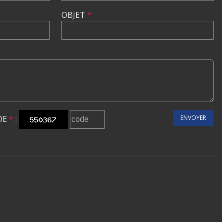
OBJET
*
DE
*
:
ENVOYER