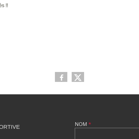
s !!
NOM
*
ORTIVE