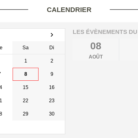
CALENDRIER
LES ÉVÈNEMENTS DU
08
e
Sa
Di
AOÛT
1
2
7
8
9
4
15
16
1
22
23
8
29
30