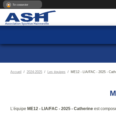
Panneau de gestion des cookies
Se connecter
Accueil
2024-2025
Les équipes
ME12 - LIA/FAC - 2025 - Cath
M
L'équipe
ME12 - LIA/FAC - 2025 - Catherine
est compos