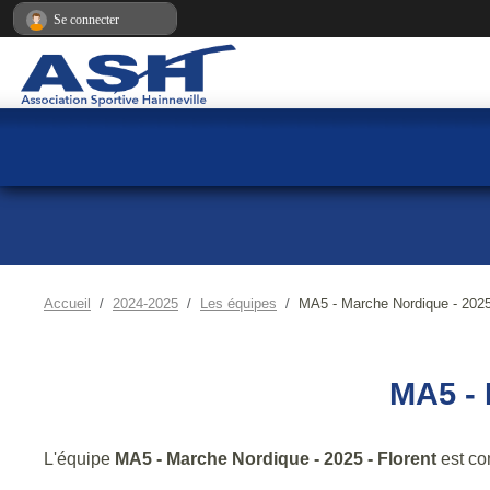
Panneau de gestion des cookies
Se connecter
Accueil
2024-2025
Les équipes
MA5 - Marche Nordique - 2025 
MA5 -
L'équipe
MA5 - Marche Nordique - 2025 - Florent
est co