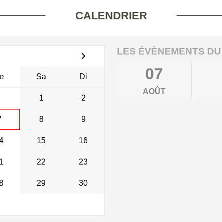
CALENDRIER
LES ÉVÈNEMENTS DU
07
e
Sa
Di
AOÛT
1
2
7
8
9
4
15
16
1
22
23
8
29
30