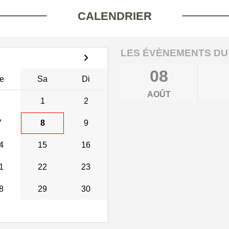
CALENDRIER
LES ÉVÈNEMENTS DU
08
e
Sa
Di
AOÛT
1
2
7
8
9
4
15
16
1
22
23
8
29
30