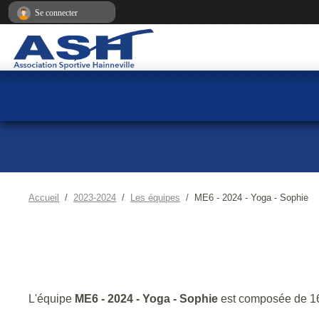
Panneau de gestion des cookies
Se connecter
Accueil
2023-2024
Les équipes
ME6 - 2024 - Yoga - Sophie
L'équipe
ME6 - 2024 - Yoga - Sophie
est composée de 1