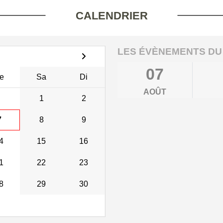
CALENDRIER
LES ÉVÈNEMENTS DU
07
e
Sa
Di
AOÛT
1
2
7
8
9
4
15
16
1
22
23
8
29
30