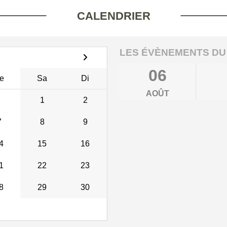
CALENDRIER
LES ÉVÈNEMENTS DU
06
e
Sa
Di
AOÛT
1
2
7
8
9
4
15
16
1
22
23
8
29
30