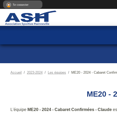
Panneau de gestion des cookies
Se connecter
Accueil
2023-2024
Les équipes
ME20 - 2024 - Cabaret Confir
ME20 - 
L'équipe
ME20 - 2024 - Cabaret Confirmées - Claude
es