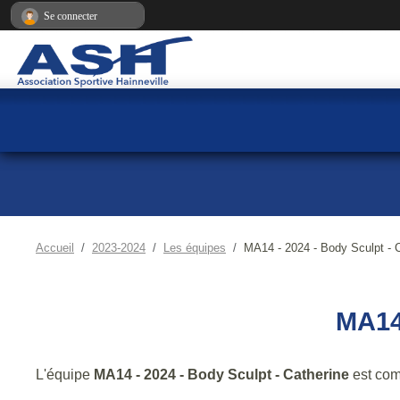
Panneau de gestion des cookies
Se connecter
Accueil
2023-2024
Les équipes
MA14 - 2024 - Body Sculpt - 
MA14
L'équipe
MA14 - 2024 - Body Sculpt - Catherine
est co