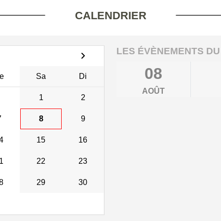
CALENDRIER
LES ÉVÈNEMENTS DU
08
e
Sa
Di
AOÛT
1
2
7
8
9
4
15
16
1
22
23
8
29
30