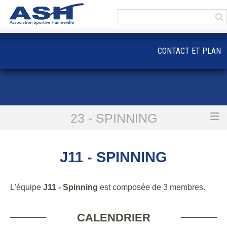
Panneau de gestion des cookies
CONTACT ET PLAN
23 - SPINNING
Accueil
J11 - Spinning
J11 - SPINNING
L'équipe
J11 - Spinning
est composée de 3 membres.
CALENDRIER