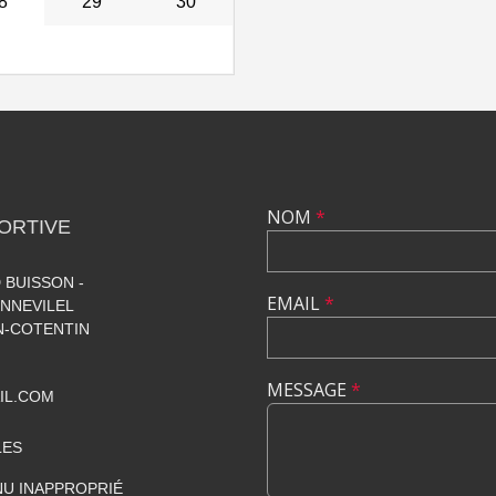
8
29
30
NOM
*
ORTIVE
 BUISSON -
EMAIL
*
NNEVILEL
-COTENTIN
MESSAGE
*
IL.COM
LES
U INAPPROPRIÉ