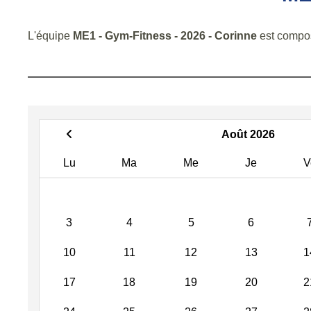
L'équipe
ME1 - Gym-Fitness - 2026 - Corinne
est compo
Août 2026
Lu
Ma
Me
Je
V
3
4
5
6
10
11
12
13
1
17
18
19
20
2