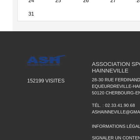
24
25
26
27
2
31
ASSOCIATION SP
HAINNEVILLE
28-30 RUE FERDINAND
152199
VISITES
EQUEURDREVILLE-HAI
50120
CHERBOURG-EN
TÉL. :
02.33.41.90.68
ASHAINNEVILLE@GMA
INFORMATIONS LÉGA
SIGNALER UN CONTEN