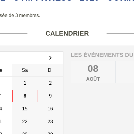
sée de 3 membres.
CALENDRIER
LES ÉVÈNEMENTS DU
08
e
Sa
Di
AOÛT
1
2
7
8
9
4
15
16
1
22
23